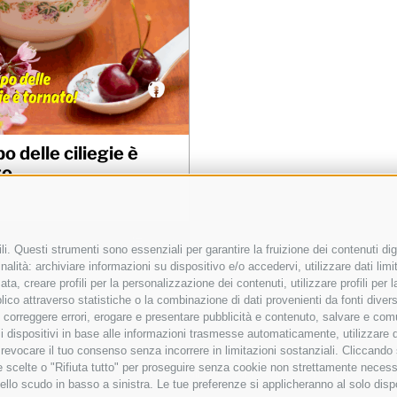
po delle ciliegie è
to
 al carrello
Details
i. Questi strumenti sono essenziali per garantire la fruizione dei contenuti dig
alità: archiviare informazioni su dispositivo e/o accedervi, utilizzare dati limita
zata, creare profili per la personalizzazione dei contenuti, utilizzare profili per
co attraverso statistiche o la combinazione di dati provenienti da fonti diverse, 
i, correggere errori, erogare e presentare pubblicità e contenuto, salvare e co
2023 - Pubblicato da Elena Alquati - area comunicazione e direzione artist
are i dispositivi in base alle informazioni trasmesse automaticamente, utilizzare 
o revocare il tuo consenso senza incorrere in limitazioni sostanziali. Cliccando
a Val di Ledro, 11 - 20162 Milano - Sede Operativa: Via Marconi, 50 - 27
tue scelte o "Rifiuta tutto" per proseguire senza cookie non strettamente neces
artita Iva 12409240962 -
Privacy Policy
-
Cookie Policy
-
Preferenze Cook
ello scudo in basso a sinistra. Le tue preferenze si applicheranno al solo disp