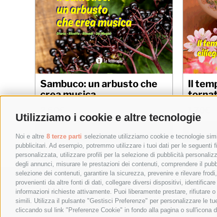
Sambuco: un arbusto che
Il tem
crea musica
torna
2,60
€
1,70
€
Utilizziamo i cookie e altre tecnologie
Aggiungi al carrello
Details
Aggiungi
Noi e altre
8 terze parti
selezionate utilizziamo cookie e tecnologie simil
pubblicitari. Ad esempio, potremmo utilizzare i tuoi dati per le seguenti fin
personalizzata, utilizzare profili per la selezione di pubblicità personaliz
degli annunci, misurare le prestazioni dei contenuti, comprendere il pubbli
selezione dei contenuti, garantire la sicurezza, prevenire e rilevare frod
© 
provenienti da altre fonti di dati, collegare diversi dispositivi, identific
informazioni richieste attivamente. Puoi liberamente prestare, rifiutare 
Sede Legale: Vi
simili. Utilizza il pulsante "Gestisci Preferenze" per personalizzare le 
P
cliccando sul link "Preferenze Cookie" in fondo alla pagina o sull'icona d