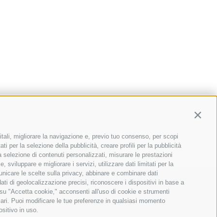
Contin
itali, migliorare la navigazione e, previo tuo consenso, per scopi
ti per la selezione della pubblicità, creare profili per la pubblicità
 la selezione di contenuti personalizzati, misurare le prestazioni
sviluppare e migliorare i servizi, utilizzare dati limitati per la
municare le scelte sulla privacy, abbinare e combinare dati
ica
dati di geolocalizzazione precisi, riconoscere i dispositivi in base a
 su "Accetta cookie," acconsenti all'uso di cookie e strumenti
030 Rosasco (PV)
sari. Puoi modificare le tue preferenze in qualsiasi momento
ie
ositivo in uso.