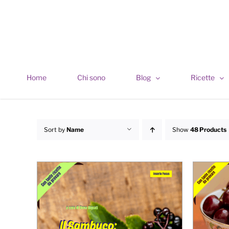
Skip
to
content
Home
Chi sono
Blog
Ricette
Sort by
Name
Show
48 Products