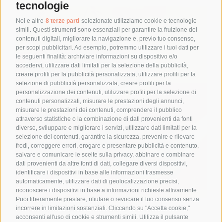
tecnologie
Noi e altre
8 terze parti
selezionate utilizziamo cookie e tecnologie
simili. Questi strumenti sono essenziali per garantire la fruizione dei
contenuti digitali, migliorare la navigazione e, previo tuo consenso,
per scopi pubblicitari. Ad esempio, potremmo utilizzare i tuoi dati per
le seguenti finalità: archiviare informazioni su dispositivo e/o
accedervi, utilizzare dati limitati per la selezione della pubblicità,
creare profili per la pubblicità personalizzata, utilizzare profili per la
selezione di pubblicità personalizzata, creare profili per la
personalizzazione dei contenuti, utilizzare profili per la selezione di
contenuti personalizzati, misurare le prestazioni degli annunci,
misurare le prestazioni dei contenuti, comprendere il pubblico
attraverso statistiche o la combinazione di dati provenienti da fonti
diverse, sviluppare e migliorare i servizi, utilizzare dati limitati per la
selezione dei contenuti, garantire la sicurezza, prevenire e rilevare
frodi, correggere errori, erogare e presentare pubblicità e contenuto,
salvare e comunicare le scelte sulla privacy, abbinare e combinare
dati provenienti da altre fonti di dati, collegare diversi dispositivi,
identificare i dispositivi in base alle informazioni trasmesse
automaticamente, utilizzare dati di geolocalizzazione precisi,
riconoscere i dispositivi in base a informazioni richieste attivamente.
Puoi liberamente prestare, rifiutare o revocare il tuo consenso senza
Il tempo delle ciliegie è tornato
incorrere in limitazioni sostanziali. Cliccando su "Accetta cookie,"
acconsenti all'uso di cookie e strumenti simili. Utilizza il pulsante