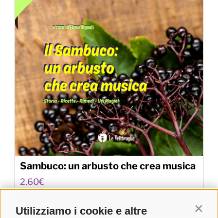
Sambuco: un arbusto che crea musica
2,60
€
Aggiungi al carrello
Details
Utilizziamo i cookie e altre
Contin