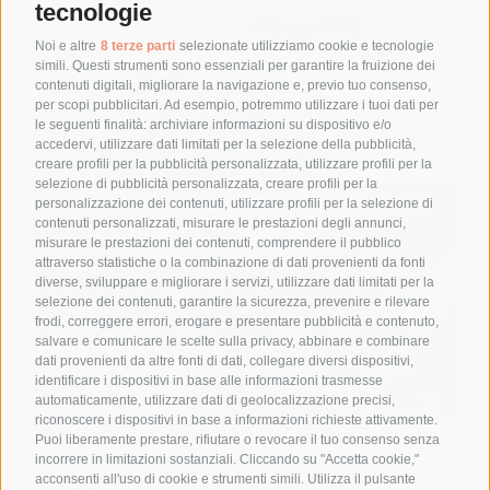
tecnologie
Noi e altre
8 terze parti
selezionate utilizziamo cookie e tecnologie
simili. Questi strumenti sono essenziali per garantire la fruizione dei
contenuti digitali, migliorare la navigazione e, previo tuo consenso,
per scopi pubblicitari. Ad esempio, potremmo utilizzare i tuoi dati per
le seguenti finalità: archiviare informazioni su dispositivo e/o
accedervi, utilizzare dati limitati per la selezione della pubblicità,
creare profili per la pubblicità personalizzata, utilizzare profili per la
selezione di pubblicità personalizzata, creare profili per la
personalizzazione dei contenuti, utilizzare profili per la selezione di
contenuti personalizzati, misurare le prestazioni degli annunci,
misurare le prestazioni dei contenuti, comprendere il pubblico
attraverso statistiche o la combinazione di dati provenienti da fonti
diverse, sviluppare e migliorare i servizi, utilizzare dati limitati per la
selezione dei contenuti, garantire la sicurezza, prevenire e rilevare
frodi, correggere errori, erogare e presentare pubblicità e contenuto,
salvare e comunicare le scelte sulla privacy, abbinare e combinare
dati provenienti da altre fonti di dati, collegare diversi dispositivi,
identificare i dispositivi in base alle informazioni trasmesse
automaticamente, utilizzare dati di geolocalizzazione precisi,
riconoscere i dispositivi in base a informazioni richieste attivamente.
Puoi liberamente prestare, rifiutare o revocare il tuo consenso senza
Il tempo delle ciliegie è tornato
incorrere in limitazioni sostanziali. Cliccando su "Accetta cookie,"
acconsenti all'uso di cookie e strumenti simili. Utilizza il pulsante