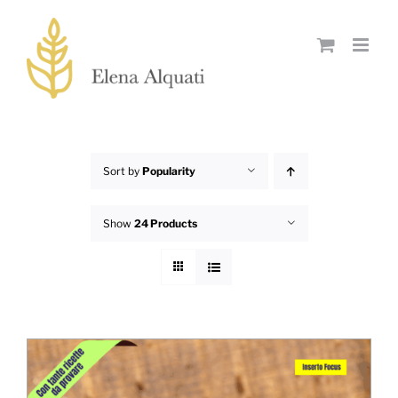
Skip
to
content
Sort by
Popularity
Show
24 Products