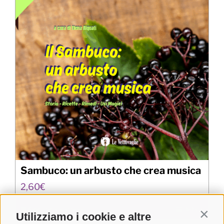
Sambuco: un arbusto che crea musica
2,60
€
Aggiungi al carrello
Details
Utilizziamo i cookie e altre
Contin