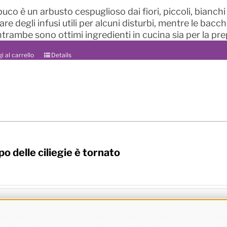
uco è un arbusto cespuglioso dai fiori, piccoli, bianch
re degli infusi utili per alcuni disturbi, mentre le bacc
entrambe sono ottimi ingredienti in cucina sia per la pre
i al carrello
Details
po delle ciliegie è tornato
ve storia di una pianta che produce un frutto meravigli
lo parte da molto lontano, ma abbraccia molte culture 