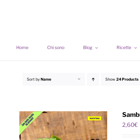
Skip
to
content
Home
Chi sono
Blog
Ricette
Sort by
Name
Show
24 Products
Sambu
2,60
€