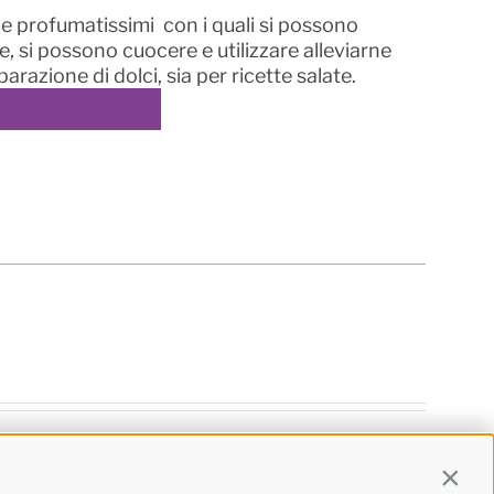
i e profumatissimi con i quali si possono
he, si possono cuocere e utilizzare alleviarne
parazione di dolci, sia per ricette salate.
osamente buono: le ciliegie. Una storia che
del mondo. Affascinante il significato che
Contin