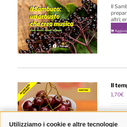
Il Samb
prepara
altri; 
Aggiung
Il tem
1,70
€
La bre
non so
Utilizziamo i cookie e altre tecnologie