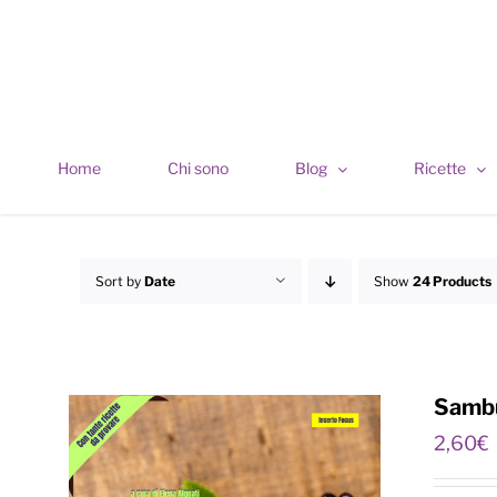
Skip
to
content
Home
Chi sono
Blog
Ricette
Sort by
Date
Show
24 Products
Sambu
2,60
€