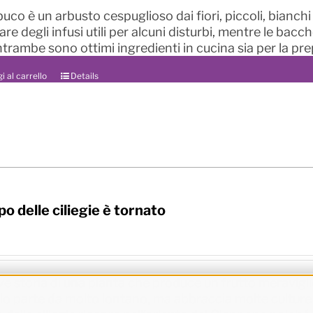
uco è un arbusto cespuglioso dai fiori, piccoli, bianch
re degli infusi utili per alcuni disturbi, mentre le bacc
entrambe sono ottimi ingredienti in cucina sia per la pre
i al carrello
Details
po delle ciliegie è tornato
ve storia di una pianta che produce un frutto meravigli
lo parte da molto lontano, ma abbraccia molte culture 