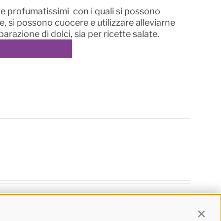
i e profumatissimi con i quali si possono
he, si possono cuocere e utilizzare alleviarne
parazione di dolci, sia per ricette salate.
osamente buono: le ciliegie. Una storia che
del mondo. Affascinante il significato che
Contin