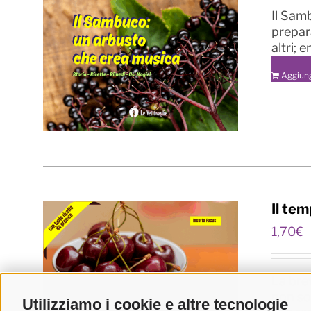
Il Samb
prepara
altri; 
Aggiung
Il tem
1,70
€
La bre
non so
Utilizziamo i cookie e altre tecnologie